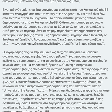
αναγνωσθεί, βελτιώνοντας έτσι την εμπειρία σας ως μέλος.
Είναι πιθανόν επίσης να δημιουργήσουμε cookies εκτός του λογισμικού phpBB
κατά την πλοήγησή σας στο “University of the Aegean”, αν και αυτά είναι έξω
από το πεδίο αυτού του εγγράφου, το οποίο καλύπτει μόνο τις σελίδες που
δημιουργούνται από το λογισμικό phpBB. Ο δεύτερος τρόπος με τον οποίο
συλλέγουμε τις πληροφορίες σας είναι με βάση το υλικό που μας υποβάλετε.
Αυτό μπορεί να περιλαμβάνει και να μην περιορίζεται σε: δημοσιεύσεις σαν
ανώνυμο μέλος (εφεξής “ανώνυμες δημοσιεύσεις”), εγγραφή στο “University of
the Aegean” (εφεξής “ο λογαριασμός σας”) και δημοσιεύσεις που υποβάλετε
μετά την εγγραφή και ενώ είστε συνδεδεμένος (εφεξής “οι δημοσιεύσεις σας”).
Ο λογαριασμός σας θα περιλαμβάνει ως ελάχιστα στοιχεία ένα μοναδικά
αναγνωρίσιμο όνομα (εφεξής “το όνομα μέλους”), ένα προσωπικό μυστικό
κωδικό που χρησιμοποιείται για τη σύνδεση με τον λογαριασμό σας (εφεξής “ο
κωδικός σας”) και μια προσωπική, έγκυρη διεύθυνση ηλεκτρονικού
ταχυδρομείου (εφεξής “το ηλεκτρονικό ταχυδρομείο σας”). Οι πληροφορίες σας
σχετικά με το λογαριασμό σας στο “University of the Aegean” προστατεύονται
από τους νόμους περί προστασίας δεδομένων που ισχύουν στη χώρα που μας
φιλοξενεί. Οποιεσδήποτε πληροφορίες επιπλέον του ονόματος μέλους, του
κωδικού και του ηλεκτρονικού ταχυδρομείου σας που απαιτούνται από το
“University of the Aegean” κατά τη διάρκεια της διαδικασίας εγγραφής είναι στην
παρέκκλισή μας ως προς το τι είναι υποχρεωτικό και τι προαιρετικό. Σε κάθε
περίπτωση, μπορείτε να επιλέξετε ποιες πληροφορίες στον λογαριασμό σας
εκτίθενται δημόσια. Επιπλέον, στο λογαριασμό σας έχετε τη δυνατότητα να
επιλέξετε αν θα λαμβάνετε ή όχι ηλεκτρονικά μηνύματα που δημιουργούνται
αυτόματα από το λογισμικό phpBB.