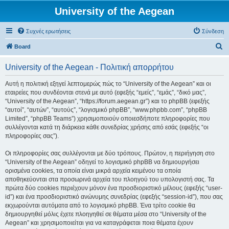
University of the Aegean
Συχνές ερωτήσεις
Σύνδεση
Α
Board
ν
University of the Aegean - Πολιτική απορρήτου
α
ζ
Αυτή η πολιτική εξηγεί λεπτομερώς πώς το “University of the Aegean” και οι
εταιρείες που συνδέονται στενά με αυτό (εφεξής “εμείς”, “εμάς”, “δικό μας”,
ή
“University of the Aegean”, “https://forum.aegean.gr”) και το phpBB (εφεξής
τ
“αυτοί”, “αυτών”, “αυτούς”, “λογισμικό phpBB”, “www.phpbb.com”, “phpBB
Limited”, “phpBB Teams”) χρησιμοποιούν οποιεσδήποτε πληροφορίες που
η
συλλέγονται κατά τη διάρκεια κάθε συνεδρίας χρήσης από εσάς (εφεξής “οι
σ
πληροφορίες σας”).
η
Οι πληροφορίες σας συλλέγονται με δύο τρόπους. Πρώτον, η περιήγηση στο
“University of the Aegean” οδηγεί το λογισμικό phpBB να δημιουργήσει
ορισμένα cookies, τα οποία είναι μικρά αρχεία κειμένου τα οποία
αποθηκεύονται στα προσωρινά αρχεία του πλοηγού του υπολογιστή σας. Τα
πρώτα δύο cookies περιέχουν μόνον ένα προσδιοριστικό μέλους (εφεξής “user-
id”) και ένα προσδιοριστικό ανώνυμης συνεδρίας (εφεξής “session-id”), που σας
εκχωρούνται αυτόματα από το λογισμικό phpBB. Ένα τρίτο cookie θα
δημιουργηθεί μόλις έχετε πλοηγηθεί σε θέματα μέσα στο “University of the
Aegean” και χρησιμοποιείται για να καταγράφεται ποια θέματα έχουν