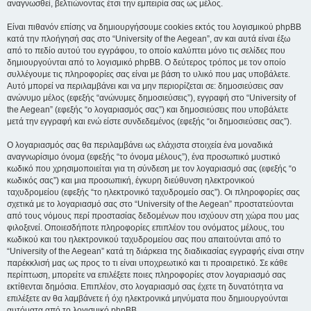
αναγνωσθεί, βελτιώνοντας έτσι την εμπειρία σας ως μέλος.
Είναι πιθανόν επίσης να δημιουργήσουμε cookies εκτός του λογισμικού phpBB
κατά την πλοήγησή σας στο “University of the Aegean”, αν και αυτά είναι έξω
από το πεδίο αυτού του εγγράφου, το οποίο καλύπτει μόνο τις σελίδες που
δημιουργούνται από το λογισμικό phpBB. Ο δεύτερος τρόπος με τον οποίο
συλλέγουμε τις πληροφορίες σας είναι με βάση το υλικό που μας υποβάλετε.
Αυτό μπορεί να περιλαμβάνει και να μην περιορίζεται σε: δημοσιεύσεις σαν
ανώνυμο μέλος (εφεξής “ανώνυμες δημοσιεύσεις”), εγγραφή στο “University of
the Aegean” (εφεξής “ο λογαριασμός σας”) και δημοσιεύσεις που υποβάλετε
μετά την εγγραφή και ενώ είστε συνδεδεμένος (εφεξής “οι δημοσιεύσεις σας”).
Ο λογαριασμός σας θα περιλαμβάνει ως ελάχιστα στοιχεία ένα μοναδικά
αναγνωρίσιμο όνομα (εφεξής “το όνομα μέλους”), ένα προσωπικό μυστικό
κωδικό που χρησιμοποιείται για τη σύνδεση με τον λογαριασμό σας (εφεξής “ο
κωδικός σας”) και μια προσωπική, έγκυρη διεύθυνση ηλεκτρονικού
ταχυδρομείου (εφεξής “το ηλεκτρονικό ταχυδρομείο σας”). Οι πληροφορίες σας
σχετικά με το λογαριασμό σας στο “University of the Aegean” προστατεύονται
από τους νόμους περί προστασίας δεδομένων που ισχύουν στη χώρα που μας
φιλοξενεί. Οποιεσδήποτε πληροφορίες επιπλέον του ονόματος μέλους, του
κωδικού και του ηλεκτρονικού ταχυδρομείου σας που απαιτούνται από το
“University of the Aegean” κατά τη διάρκεια της διαδικασίας εγγραφής είναι στην
παρέκκλισή μας ως προς το τι είναι υποχρεωτικό και τι προαιρετικό. Σε κάθε
περίπτωση, μπορείτε να επιλέξετε ποιες πληροφορίες στον λογαριασμό σας
εκτίθενται δημόσια. Επιπλέον, στο λογαριασμό σας έχετε τη δυνατότητα να
επιλέξετε αν θα λαμβάνετε ή όχι ηλεκτρονικά μηνύματα που δημιουργούνται
αυτόματα από το λογισμικό phpBB.