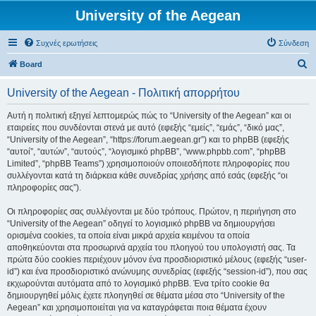
University of the Aegean
Συχνές ερωτήσεις
Σύνδεση
Α
Board
ν
University of the Aegean - Πολιτική απορρήτου
α
ζ
Αυτή η πολιτική εξηγεί λεπτομερώς πώς το “University of the Aegean” και οι
εταιρείες που συνδέονται στενά με αυτό (εφεξής “εμείς”, “εμάς”, “δικό μας”,
ή
“University of the Aegean”, “https://forum.aegean.gr”) και το phpBB (εφεξής
τ
“αυτοί”, “αυτών”, “αυτούς”, “λογισμικό phpBB”, “www.phpbb.com”, “phpBB
Limited”, “phpBB Teams”) χρησιμοποιούν οποιεσδήποτε πληροφορίες που
η
συλλέγονται κατά τη διάρκεια κάθε συνεδρίας χρήσης από εσάς (εφεξής “οι
σ
πληροφορίες σας”).
η
Οι πληροφορίες σας συλλέγονται με δύο τρόπους. Πρώτον, η περιήγηση στο
“University of the Aegean” οδηγεί το λογισμικό phpBB να δημιουργήσει
ορισμένα cookies, τα οποία είναι μικρά αρχεία κειμένου τα οποία
αποθηκεύονται στα προσωρινά αρχεία του πλοηγού του υπολογιστή σας. Τα
πρώτα δύο cookies περιέχουν μόνον ένα προσδιοριστικό μέλους (εφεξής “user-
id”) και ένα προσδιοριστικό ανώνυμης συνεδρίας (εφεξής “session-id”), που σας
εκχωρούνται αυτόματα από το λογισμικό phpBB. Ένα τρίτο cookie θα
δημιουργηθεί μόλις έχετε πλοηγηθεί σε θέματα μέσα στο “University of the
Aegean” και χρησιμοποιείται για να καταγράφεται ποια θέματα έχουν