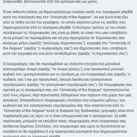
αναγνωσθεί, βελτιώνοντας έτσι την εμπειρία σας ως μέλος.
Είναι πιθανόν επίσης να δημιουργήσουμε cookies εκτός του λογισμικού phpBB
κατά την πλοήγησή σας στο “University of the Aegean”, αν και αυτά είναι έξω
από το πεδίο αυτού του εγγράφου, το οποίο καλύπτει μόνο τις σελίδες που
δημιουργούνται από το λογισμικό phpBB. Ο δεύτερος τρόπος με τον οποίο
συλλέγουμε τις πληροφορίες σας είναι με βάση το υλικό που μας υποβάλετε.
Αυτό μπορεί να περιλαμβάνει και να μην περιορίζεται σε: δημοσιεύσεις σαν
ανώνυμο μέλος (εφεξής “ανώνυμες δημοσιεύσεις”), εγγραφή στο “University of
the Aegean” (εφεξής “ο λογαριασμός σας”) και δημοσιεύσεις που υποβάλετε
μετά την εγγραφή και ενώ είστε συνδεδεμένος (εφεξής “οι δημοσιεύσεις σας”).
Ο λογαριασμός σας θα περιλαμβάνει ως ελάχιστα στοιχεία ένα μοναδικά
αναγνωρίσιμο όνομα (εφεξής “το όνομα μέλους”), ένα προσωπικό μυστικό
κωδικό που χρησιμοποιείται για τη σύνδεση με τον λογαριασμό σας (εφεξής “ο
κωδικός σας”) και μια προσωπική, έγκυρη διεύθυνση ηλεκτρονικού
ταχυδρομείου (εφεξής “το ηλεκτρονικό ταχυδρομείο σας”). Οι πληροφορίες σας
σχετικά με το λογαριασμό σας στο “University of the Aegean” προστατεύονται
από τους νόμους περί προστασίας δεδομένων που ισχύουν στη χώρα που μας
φιλοξενεί. Οποιεσδήποτε πληροφορίες επιπλέον του ονόματος μέλους, του
κωδικού και του ηλεκτρονικού ταχυδρομείου σας που απαιτούνται από το
“University of the Aegean” κατά τη διάρκεια της διαδικασίας εγγραφής είναι στην
παρέκκλισή μας ως προς το τι είναι υποχρεωτικό και τι προαιρετικό. Σε κάθε
περίπτωση, μπορείτε να επιλέξετε ποιες πληροφορίες στον λογαριασμό σας
εκτίθενται δημόσια. Επιπλέον, στο λογαριασμό σας έχετε τη δυνατότητα να
επιλέξετε αν θα λαμβάνετε ή όχι ηλεκτρονικά μηνύματα που δημιουργούνται
αυτόματα από το λογισμικό phpBB.