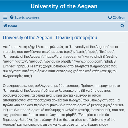
University of the Aegean
Συχνές ερωτήσεις
Σύνδεση
Α
Board
ν
University of the Aegean - Πολιτική απορρήτου
α
ζ
Αυτή η πολιτική εξηγεί λεπτομερώς πώς το “University of the Aegean” και οι
εταιρείες που συνδέονται στενά με αυτό (εφεξής “εμείς”, “εμάς”, “δικό μας”,
ή
“University of the Aegean”, “https://forum.aegean.gr”) και το phpBB (εφεξής
τ
“αυτοί”, “αυτών”, “αυτούς”, “λογισμικό phpBB”, “www.phpbb.com”, “phpBB
Limited”, “phpBB Teams”) χρησιμοποιούν οποιεσδήποτε πληροφορίες που
η
συλλέγονται κατά τη διάρκεια κάθε συνεδρίας χρήσης από εσάς (εφεξής “οι
σ
πληροφορίες σας”).
η
Οι πληροφορίες σας συλλέγονται με δύο τρόπους. Πρώτον, η περιήγηση στο
“University of the Aegean” οδηγεί το λογισμικό phpBB να δημιουργήσει
ορισμένα cookies, τα οποία είναι μικρά αρχεία κειμένου τα οποία
αποθηκεύονται στα προσωρινά αρχεία του πλοηγού του υπολογιστή σας. Τα
πρώτα δύο cookies περιέχουν μόνον ένα προσδιοριστικό μέλους (εφεξής “user-
id”) και ένα προσδιοριστικό ανώνυμης συνεδρίας (εφεξής “session-id”), που σας
εκχωρούνται αυτόματα από το λογισμικό phpBB. Ένα τρίτο cookie θα
δημιουργηθεί μόλις έχετε πλοηγηθεί σε θέματα μέσα στο “University of the
Aegean” και χρησιμοποιείται για να καταγράφεται ποια θέματα έχουν