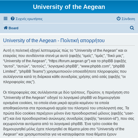
University of the Aegean
Συχνές ερωτήσεις
Σύνδεση
Α
Board
ν
University of the Aegean - Πολιτική απορρήτου
α
ζ
Αυτή η πολιτική εξηγεί λεπτομερώς πώς το “University of the Aegean” και οι
εταιρείες που συνδέονται στενά με αυτό (εφεξής “εμείς”, “εμάς”, “δικό μας”,
ή
“University of the Aegean”, “https://forum.aegean.gr”) και το phpBB (εφεξής
τ
“αυτοί”, “αυτών”, “αυτούς”, “λογισμικό phpBB”, “www.phpbb.com”, “phpBB
Limited”, “phpBB Teams”) χρησιμοποιούν οποιεσδήποτε πληροφορίες που
η
συλλέγονται κατά τη διάρκεια κάθε συνεδρίας χρήσης από εσάς (εφεξής “οι
σ
πληροφορίες σας”).
η
Οι πληροφορίες σας συλλέγονται με δύο τρόπους. Πρώτον, η περιήγηση στο
“University of the Aegean” οδηγεί το λογισμικό phpBB να δημιουργήσει
ορισμένα cookies, τα οποία είναι μικρά αρχεία κειμένου τα οποία
αποθηκεύονται στα προσωρινά αρχεία του πλοηγού του υπολογιστή σας. Τα
πρώτα δύο cookies περιέχουν μόνον ένα προσδιοριστικό μέλους (εφεξής “user-
id”) και ένα προσδιοριστικό ανώνυμης συνεδρίας (εφεξής “session-id”), που σας
εκχωρούνται αυτόματα από το λογισμικό phpBB. Ένα τρίτο cookie θα
δημιουργηθεί μόλις έχετε πλοηγηθεί σε θέματα μέσα στο “University of the
Aegean” και χρησιμοποιείται για να καταγράφεται ποια θέματα έχουν