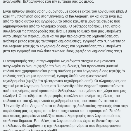
αναγνωσθεί, βελτιώνοντας έτσι την εμπειρία σας ως μέλος.
Είναι πιθανόν επίσης να δημιουργήσουμε cookies εκτός του λογισμικού phpBB
κατά την πλοήγησή σας στο “University of the Aegean”, αν και αυτά είναι έξω
από το πεδίο αυτού του εγγράφου, το οποίο καλύπτει μόνο τις σελίδες που
δημιουργούνται από το λογισμικό phpBB. Ο δεύτερος τρόπος με τον οποίο
συλλέγουμε τις πληροφορίες σας είναι με βάση το υλικό που μας υποβάλετε.
Αυτό μπορεί να περιλαμβάνει και να μην περιορίζεται σε: δημοσιεύσεις σαν
ανώνυμο μέλος (εφεξής “ανώνυμες δημοσιεύσεις”), εγγραφή στο “University of
the Aegean” (εφεξής “ο λογαριασμός σας”) και δημοσιεύσεις που υποβάλετε
μετά την εγγραφή και ενώ είστε συνδεδεμένος (εφεξής “οι δημοσιεύσεις σας”).
Ο λογαριασμός σας θα περιλαμβάνει ως ελάχιστα στοιχεία ένα μοναδικά
αναγνωρίσιμο όνομα (εφεξής “το όνομα μέλους”), ένα προσωπικό μυστικό
κωδικό που χρησιμοποιείται για τη σύνδεση με τον λογαριασμό σας (εφεξής “ο
κωδικός σας”) και μια προσωπική, έγκυρη διεύθυνση ηλεκτρονικού
ταχυδρομείου (εφεξής “το ηλεκτρονικό ταχυδρομείο σας”). Οι πληροφορίες σας
σχετικά με το λογαριασμό σας στο “University of the Aegean” προστατεύονται
από τους νόμους περί προστασίας δεδομένων που ισχύουν στη χώρα που μας
φιλοξενεί. Οποιεσδήποτε πληροφορίες επιπλέον του ονόματος μέλους, του
κωδικού και του ηλεκτρονικού ταχυδρομείου σας που απαιτούνται από το
“University of the Aegean” κατά τη διάρκεια της διαδικασίας εγγραφής είναι στην
παρέκκλισή μας ως προς το τι είναι υποχρεωτικό και τι προαιρετικό. Σε κάθε
περίπτωση, μπορείτε να επιλέξετε ποιες πληροφορίες στον λογαριασμό σας
εκτίθενται δημόσια. Επιπλέον, στο λογαριασμό σας έχετε τη δυνατότητα να
επιλέξετε αν θα λαμβάνετε ή όχι ηλεκτρονικά μηνύματα που δημιουργούνται
αυτόματα από το λογισμικό phpBB.