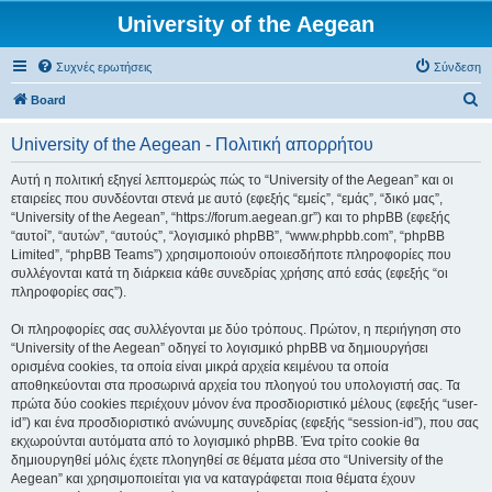
University of the Aegean
Συχνές ερωτήσεις
Σύνδεση
Α
Board
ν
University of the Aegean - Πολιτική απορρήτου
α
ζ
Αυτή η πολιτική εξηγεί λεπτομερώς πώς το “University of the Aegean” και οι
εταιρείες που συνδέονται στενά με αυτό (εφεξής “εμείς”, “εμάς”, “δικό μας”,
ή
“University of the Aegean”, “https://forum.aegean.gr”) και το phpBB (εφεξής
τ
“αυτοί”, “αυτών”, “αυτούς”, “λογισμικό phpBB”, “www.phpbb.com”, “phpBB
Limited”, “phpBB Teams”) χρησιμοποιούν οποιεσδήποτε πληροφορίες που
η
συλλέγονται κατά τη διάρκεια κάθε συνεδρίας χρήσης από εσάς (εφεξής “οι
σ
πληροφορίες σας”).
η
Οι πληροφορίες σας συλλέγονται με δύο τρόπους. Πρώτον, η περιήγηση στο
“University of the Aegean” οδηγεί το λογισμικό phpBB να δημιουργήσει
ορισμένα cookies, τα οποία είναι μικρά αρχεία κειμένου τα οποία
αποθηκεύονται στα προσωρινά αρχεία του πλοηγού του υπολογιστή σας. Τα
πρώτα δύο cookies περιέχουν μόνον ένα προσδιοριστικό μέλους (εφεξής “user-
id”) και ένα προσδιοριστικό ανώνυμης συνεδρίας (εφεξής “session-id”), που σας
εκχωρούνται αυτόματα από το λογισμικό phpBB. Ένα τρίτο cookie θα
δημιουργηθεί μόλις έχετε πλοηγηθεί σε θέματα μέσα στο “University of the
Aegean” και χρησιμοποιείται για να καταγράφεται ποια θέματα έχουν