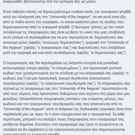
αναγνωσθεί, βελτιώνοντας έτσι την εμπειρία σας ως μέλος.
Είναι πιθανόν επίσης να δημιουργήσουμε cookies εκτός του λογισμικού phpBB
κατά την πλοήγησή σας στο “University of the Aegean”, αν και αυτά είναι έξω
από το πεδίο αυτού του εγγράφου, το οποίο καλύπτει μόνο τις σελίδες που
δημιουργούνται από το λογισμικό phpBB. Ο δεύτερος τρόπος με τον οποίο
συλλέγουμε τις πληροφορίες σας είναι με βάση το υλικό που μας υποβάλετε.
Αυτό μπορεί να περιλαμβάνει και να μην περιορίζεται σε: δημοσιεύσεις σαν
ανώνυμο μέλος (εφεξής “ανώνυμες δημοσιεύσεις”), εγγραφή στο “University of
the Aegean” (εφεξής “ο λογαριασμός σας”) και δημοσιεύσεις που υποβάλετε
μετά την εγγραφή και ενώ είστε συνδεδεμένος (εφεξής “οι δημοσιεύσεις σας”).
Ο λογαριασμός σας θα περιλαμβάνει ως ελάχιστα στοιχεία ένα μοναδικά
αναγνωρίσιμο όνομα (εφεξής “το όνομα μέλους”), ένα προσωπικό μυστικό
κωδικό που χρησιμοποιείται για τη σύνδεση με τον λογαριασμό σας (εφεξής “ο
κωδικός σας”) και μια προσωπική, έγκυρη διεύθυνση ηλεκτρονικού
ταχυδρομείου (εφεξής “το ηλεκτρονικό ταχυδρομείο σας”). Οι πληροφορίες σας
σχετικά με το λογαριασμό σας στο “University of the Aegean” προστατεύονται
από τους νόμους περί προστασίας δεδομένων που ισχύουν στη χώρα που μας
φιλοξενεί. Οποιεσδήποτε πληροφορίες επιπλέον του ονόματος μέλους, του
κωδικού και του ηλεκτρονικού ταχυδρομείου σας που απαιτούνται από το
“University of the Aegean” κατά τη διάρκεια της διαδικασίας εγγραφής είναι στην
παρέκκλισή μας ως προς το τι είναι υποχρεωτικό και τι προαιρετικό. Σε κάθε
περίπτωση, μπορείτε να επιλέξετε ποιες πληροφορίες στον λογαριασμό σας
εκτίθενται δημόσια. Επιπλέον, στο λογαριασμό σας έχετε τη δυνατότητα να
επιλέξετε αν θα λαμβάνετε ή όχι ηλεκτρονικά μηνύματα που δημιουργούνται
αυτόματα από το λογισμικό phpBB.