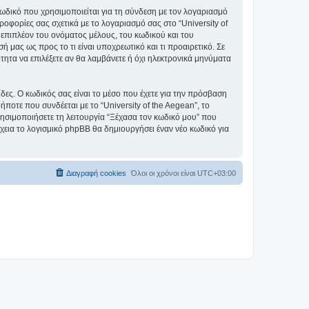
ωδικό που χρησιμοποιείται για τη σύνδεση με τον λογαριασμό
οφορίες σας σχετικά με το λογαριασμό σας στο “University of
επιπλέον του ονόματος μέλους, του κωδικού και του
ή μας ως προς το τι είναι υποχρεωτικό και τι προαιρετικό. Σε
τητα να επιλέξετε αν θα λαμβάνετε ή όχι ηλεκτρονικά μηνύματα
ίδες. Ο κωδικός σας είναι το μέσο που έχετε για την πρόσβαση
ποτε που συνδέεται με το “University of the Aegean”, το
ρησιμοποιήσετε τη λειτουργία “Ξέχασα τον κωδικό μου” που
χεια το λογισμικό phpBB θα δημιουργήσει έναν νέο κωδικό για
Διαγραφή cookies
Όλοι οι χρόνοι είναι
UTC+03:00