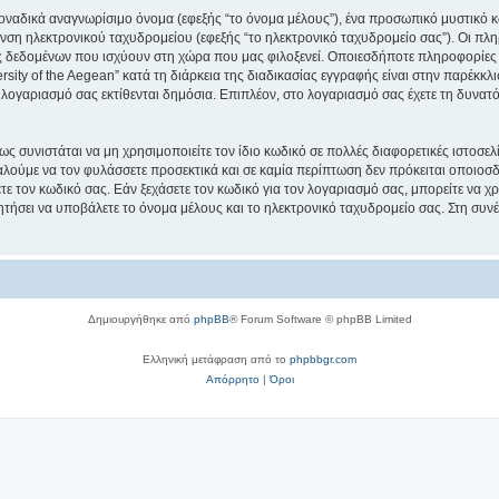
μοναδικά αναγνωρίσιμο όνομα (εφεξής “το όνομα μέλους”), ένα προσωπικό μυστικό κ
νση ηλεκτρονικού ταχυδρομείου (εφεξής “το ηλεκτρονικό ταχυδρομείο σας”). Οι πληρ
 δεδομένων που ισχύουν στη χώρα που μας φιλοξενεί. Οποιεσδήποτε πληροφορίες 
ity of the Aegean” κατά τη διάρκεια της διαδικασίας εγγραφής είναι στην παρέκκλισ
 λογαριασμό σας εκτίθενται δημόσια. Επιπλέον, στο λογαριασμό σας έχετε τη δυνατό
ς συνιστάται να μη χρησιμοποιείτε τον ίδιο κωδικό σε πολλές διαφορετικές ιστοσελ
αλούμε να τον φυλάσσετε προσεκτικά και σε καμία περίπτωση δεν πρόκειται οποιοσδή
ε τον κωδικό σας. Εάν ξεχάσετε τον κωδικό για τον λογαριασμό σας, μπορείτε να χ
ητήσει να υποβάλετε το όνομα μέλους και το ηλεκτρονικό ταχυδρομείο σας. Στη συνέ
Δημιουργήθηκε από
phpBB
® Forum Software © phpBB Limited
Ελληνική μετάφραση από το
phpbbgr.com
Απόρρητο
|
Όροι