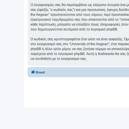
Ο λογαριασμός σας θα περιλαμβάνει ως ελάχιστα στοιχεία ένα 
σας (εφεξής “ο κωδικός σας”) και μια προσωπική, έγκυρη διεύθυ
the Aegean” προστατεύονται από τους νόμους περί προστασίας
ηλεκτρονικού ταχυδρομείου σας που απαιτούνται από το “Univers
κάθε περίπτωση, μπορείτε να επιλέξετε ποιες πληροφορίες στον
που δημιουργούνται αυτόματα από το λογισμικό phpBB.
Ο κωδικός σας κρυπτογραφείται έτσι ώστε να είναι ασφαλής. Όμω
στο λογαριασμό σας στο “University of the Aegean”, έτσι παρακ
phpBB ή άλλο τρίτο μέρος να σας ζητήσει νόμιμα να αποκαλύψετ
παρέχεται από το λογισμικό phpBB. Αυτή η διαδικασία θα σας ζ
να συνδεθείτε με το λογαριασμό σας.
Board