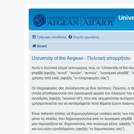
Unive
Γρήγορες συνδέσεις
Συχνές ερωτήσεις
Board
University of the Aegean - Πολιτική απορρήτου
Αυτή η πολιτική εξηγεί λεπτομερώς πώς το “University of the Aege
phpBB (εφεξής “αυτοί”, “αυτών”, “αυτούς”, “λογισμικό phpBB”
χρήσης από εσάς (εφεξής “οι πληροφορίες σας”).
Οι πληροφορίες σας συλλέγονται με δύο τρόπους. Πρώτον, η περ
οποία αποθηκεύονται στα προσωρινά αρχεία του πλοηγού του υπ
συνεδρίας (εφεξής “session-id”), που σας εκχωρούνται αυτόματα
χρησιμοποιείται για να καταγράφεται ποια θέματα έχουν αναγνωσ
Είναι πιθανόν επίσης να δημιουργήσουμε cookies εκτός του λογ
μόνο τις σελίδες που δημιουργούνται από το λογισμικό phpBB. 
μην περιορίζεται σε: δημοσιεύσεις σαν ανώνυμο μέλος (εφεξής 
και ενώ είστε συνδεδεμένος (εφεξής “οι δημοσιεύσεις σας”).