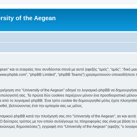
rsity of the Aegean
an” και οι εταιρείες που συνδέονται στενά με αυτό (εφεξής “εμείς”, “εμάς”, “δικό μας”
, “www.phpbb.com”, “phpBB Limited”, “phpBB Teams”) χρησιμοποιούν οποιεσδήποτε 
ιήγηση στο “University of the Aegean” οδηγεί το λογισμικό phpBB να δημιουργήσει 
ολογιστή σας. Τα πρώτα δύο cookies περιέχουν μόνον ένα προσδιοριστικό μέλους 
 από το λογισμικό phpBB. Ένα τρίτο cookie θα δημιουργηθεί μόλις έχετε πλοηγηθεί 
θεί, βελτιώνοντας έτσι την εμπειρία σας ως μέλος.
ισμικού phpBB κατά την πλοήγησή σας στο “University of the Aegean”, αν και αυτά 
Ο δεύτερος τρόπος με τον οποίο συλλέγουμε τις πληροφορίες σας είναι με βάση το 
“ανώνυμες δημοσιεύσεις”), εγγραφή στο “University of the Aegean” (εφεξής “ο λογα