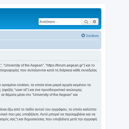
Αναζήτηση
Ειδική αναζήτηση
Σύνδεση
, “University of the Aegean”, “https://forum.aegean.gr”) και το
πληροφορίες που συλλέγονται κατά τη διάρκεια κάθε συνεδρίας
ορισμένα cookies, τα οποία είναι μικρά αρχεία κειμένου τα
(εφεξής “user-id”) και ένα προσδιοριστικό ανώνυμης
σε θέματα μέσα στο “University of the Aegean” και
είναι έξω από το πεδίο αυτού του εγγράφου, το οποίο καλύπτει
υλικό που μας υποβάλετε. Αυτό μπορεί να περιλαμβάνει και να
ριασμός σας”) και δημοσιεύσεις που υποβάλετε μετά την εγγραφή