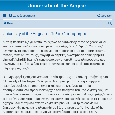
University of the Aegean
Συχνές ερωτήσεις
Σύνδεση
Α
Board
ν
University of the Aegean - Πολιτική απορρήτου
α
ζ
Αυτή η πολιτική εξηγεί λεπτομερώς πώς το “University of the Aegean” και οι
εταιρείες που συνδέονται στενά με αυτό (εφεξής “εμείς”, “εμάς”, “δικό μας”,
ή
“University of the Aegean”, “https://forum.aegean.gr”) και το phpBB (εφεξής
τ
“αυτοί”, “αυτών”, “αυτούς”, “λογισμικό phpBB”, “www.phpbb.com”, “phpBB
Limited”, “phpBB Teams”) χρησιμοποιούν οποιεσδήποτε πληροφορίες που
η
συλλέγονται κατά τη διάρκεια κάθε συνεδρίας χρήσης από εσάς (εφεξής “οι
σ
πληροφορίες σας”).
η
Οι πληροφορίες σας συλλέγονται με δύο τρόπους. Πρώτον, η περιήγηση στο
“University of the Aegean” οδηγεί το λογισμικό phpBB να δημιουργήσει
ορισμένα cookies, τα οποία είναι μικρά αρχεία κειμένου τα οποία
αποθηκεύονται στα προσωρινά αρχεία του πλοηγού του υπολογιστή σας. Τα
πρώτα δύο cookies περιέχουν μόνον ένα προσδιοριστικό μέλους (εφεξής “user-
id”) και ένα προσδιοριστικό ανώνυμης συνεδρίας (εφεξής “session-id”), που σας
εκχωρούνται αυτόματα από το λογισμικό phpBB. Ένα τρίτο cookie θα
δημιουργηθεί μόλις έχετε πλοηγηθεί σε θέματα μέσα στο “University of the
Aegean” και χρησιμοποιείται για να καταγράφεται ποια θέματα έχουν