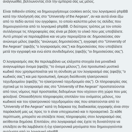
αναγνωσθεί, βελτιώνοντας έτσι την εμπειρία σας ως μέλος.
Είναι πιθανόν επίσης να δημιουργήσουμε cookies εκτός του λογισμικού phpBB
κατά την πλοήγησή σας στο “University of the Aegean”, αν και αυτά είναι έξω
από το πεδίο αυτού του εγγράφου, το οποίο καλύπτει μόνο τις σελίδες που
δημιουργούνται από το λογισμικό phpBB. Ο δεύτερος τρόπος με τον οποίο
συλλέγουμε τις πληροφορίες σας είναι με βάση το υλικό που μας υποβάλετε.
Αυτό μπορεί να περιλαμβάνει και να μην περιορίζεται σε: δημοσιεύσεις σαν
ανώνυμο μέλος (εφεξής “ανώνυμες δημοσιεύσεις”), εγγραφή στο “University of
the Aegean” (εφεξής “ο λογαριασμός σας”) και δημοσιεύσεις που υποβάλετε
μετά την εγγραφή και ενώ είστε συνδεδεμένος (εφεξής “οι δημοσιεύσεις σας”).
Ο λογαριασμός σας θα περιλαμβάνει ως ελάχιστα στοιχεία ένα μοναδικά
αναγνωρίσιμο όνομα (εφεξής “το όνομα μέλους”), ένα προσωπικό μυστικό
κωδικό που χρησιμοποιείται για τη σύνδεση με τον λογαριασμό σας (εφεξής “ο
κωδικός σας”) και μια προσωπική, έγκυρη διεύθυνση ηλεκτρονικού
ταχυδρομείου (εφεξής “το ηλεκτρονικό ταχυδρομείο σας”). Οι πληροφορίες σας
σχετικά με το λογαριασμό σας στο “University of the Aegean” προστατεύονται
από τους νόμους περί προστασίας δεδομένων που ισχύουν στη χώρα που μας
φιλοξενεί. Οποιεσδήποτε πληροφορίες επιπλέον του ονόματος μέλους, του
κωδικού και του ηλεκτρονικού ταχυδρομείου σας που απαιτούνται από το
“University of the Aegean” κατά τη διάρκεια της διαδικασίας εγγραφής είναι στην
παρέκκλισή μας ως προς το τι είναι υποχρεωτικό και τι προαιρετικό. Σε κάθε
περίπτωση, μπορείτε να επιλέξετε ποιες πληροφορίες στον λογαριασμό σας
εκτίθενται δημόσια. Επιπλέον, στο λογαριασμό σας έχετε τη δυνατότητα να
επιλέξετε αν θα λαμβάνετε ή όχι ηλεκτρονικά μηνύματα που δημιουργούνται
αυτόματα από το λογισμικό phpBB.