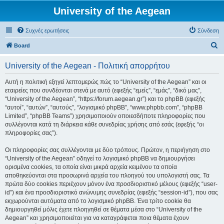
University of the Aegean
Συχνές ερωτήσεις
Σύνδεση
Α
Board
ν
University of the Aegean - Πολιτική απορρήτου
α
ζ
Αυτή η πολιτική εξηγεί λεπτομερώς πώς το “University of the Aegean” και οι
εταιρείες που συνδέονται στενά με αυτό (εφεξής “εμείς”, “εμάς”, “δικό μας”,
ή
“University of the Aegean”, “https://forum.aegean.gr”) και το phpBB (εφεξής
τ
“αυτοί”, “αυτών”, “αυτούς”, “λογισμικό phpBB”, “www.phpbb.com”, “phpBB
Limited”, “phpBB Teams”) χρησιμοποιούν οποιεσδήποτε πληροφορίες που
η
συλλέγονται κατά τη διάρκεια κάθε συνεδρίας χρήσης από εσάς (εφεξής “οι
σ
πληροφορίες σας”).
η
Οι πληροφορίες σας συλλέγονται με δύο τρόπους. Πρώτον, η περιήγηση στο
“University of the Aegean” οδηγεί το λογισμικό phpBB να δημιουργήσει
ορισμένα cookies, τα οποία είναι μικρά αρχεία κειμένου τα οποία
αποθηκεύονται στα προσωρινά αρχεία του πλοηγού του υπολογιστή σας. Τα
πρώτα δύο cookies περιέχουν μόνον ένα προσδιοριστικό μέλους (εφεξής “user-
id”) και ένα προσδιοριστικό ανώνυμης συνεδρίας (εφεξής “session-id”), που σας
εκχωρούνται αυτόματα από το λογισμικό phpBB. Ένα τρίτο cookie θα
δημιουργηθεί μόλις έχετε πλοηγηθεί σε θέματα μέσα στο “University of the
Aegean” και χρησιμοποιείται για να καταγράφεται ποια θέματα έχουν