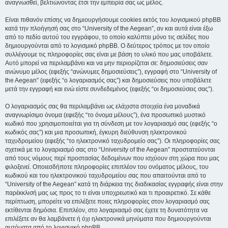
αναγνωσθεί, βελτιώνοντας έτσι την εμπειρία σας ως μέλος.
Είναι πιθανόν επίσης να δημιουργήσουμε cookies εκτός του λογισμικού phpBB
κατά την πλοήγησή σας στο “University of the Aegean”, αν και αυτά είναι έξω
από το πεδίο αυτού του εγγράφου, το οποίο καλύπτει μόνο τις σελίδες που
δημιουργούνται από το λογισμικό phpBB. Ο δεύτερος τρόπος με τον οποίο
συλλέγουμε τις πληροφορίες σας είναι με βάση το υλικό που μας υποβάλετε.
Αυτό μπορεί να περιλαμβάνει και να μην περιορίζεται σε: δημοσιεύσεις σαν
ανώνυμο μέλος (εφεξής “ανώνυμες δημοσιεύσεις”), εγγραφή στο “University of
the Aegean” (εφεξής “ο λογαριασμός σας”) και δημοσιεύσεις που υποβάλετε
μετά την εγγραφή και ενώ είστε συνδεδεμένος (εφεξής “οι δημοσιεύσεις σας”).
Ο λογαριασμός σας θα περιλαμβάνει ως ελάχιστα στοιχεία ένα μοναδικά
αναγνωρίσιμο όνομα (εφεξής “το όνομα μέλους”), ένα προσωπικό μυστικό
κωδικό που χρησιμοποιείται για τη σύνδεση με τον λογαριασμό σας (εφεξής “ο
κωδικός σας”) και μια προσωπική, έγκυρη διεύθυνση ηλεκτρονικού
ταχυδρομείου (εφεξής “το ηλεκτρονικό ταχυδρομείο σας”). Οι πληροφορίες σας
σχετικά με το λογαριασμό σας στο “University of the Aegean” προστατεύονται
από τους νόμους περί προστασίας δεδομένων που ισχύουν στη χώρα που μας
φιλοξενεί. Οποιεσδήποτε πληροφορίες επιπλέον του ονόματος μέλους, του
κωδικού και του ηλεκτρονικού ταχυδρομείου σας που απαιτούνται από το
“University of the Aegean” κατά τη διάρκεια της διαδικασίας εγγραφής είναι στην
παρέκκλισή μας ως προς το τι είναι υποχρεωτικό και τι προαιρετικό. Σε κάθε
περίπτωση, μπορείτε να επιλέξετε ποιες πληροφορίες στον λογαριασμό σας
εκτίθενται δημόσια. Επιπλέον, στο λογαριασμό σας έχετε τη δυνατότητα να
επιλέξετε αν θα λαμβάνετε ή όχι ηλεκτρονικά μηνύματα που δημιουργούνται
αυτόματα από το λογισμικό phpBB.