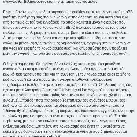
αναγνωσθεί, βελτιώνοντας έτσι την εμπειρία σας ως μέλος.
Είναι πιθανόν επίσης να δημιουργήσουμε cookies εκτός του λογισμικού phpBB
κατά την πλοήγησή σας στο “University of the Aegean”, αν και αυτά είναι έξω
από το πεδίο αυτού του εγγράφου, το οποίο καλύπτει μόνο τις σελίδες που
δημιουργούνται από το λογισμικό phpBB. Ο δεύτερος τρόπος με τον οποίο
συλλέγουμε τις πληροφορίες σας είναι με βάση το υλικό που μας υποβάλετε.
Αυτό μπορεί να περιλαμβάνει και να μην περιορίζεται σε: δημοσιεύσεις σαν
ανώνυμο μέλος (εφεξής “ανώνυμες δημοσιεύσεις”), εγγραφή στο “University of
the Aegean” (εφεξής “ο λογαριασμός σας”) και δημοσιεύσεις που υποβάλετε
μετά την εγγραφή και ενώ είστε συνδεδεμένος (εφεξής “οι δημοσιεύσεις σας”).
Ο λογαριασμός σας θα περιλαμβάνει ως ελάχιστα στοιχεία ένα μοναδικά
αναγνωρίσιμο όνομα (εφεξής “το όνομα μέλους”), ένα προσωπικό μυστικό
κωδικό που χρησιμοποιείται για τη σύνδεση με τον λογαριασμό σας (εφεξής “ο
κωδικός σας”) και μια προσωπική, έγκυρη διεύθυνση ηλεκτρονικού
ταχυδρομείου (εφεξής “το ηλεκτρονικό ταχυδρομείο σας”). Οι πληροφορίες σας
σχετικά με το λογαριασμό σας στο “University of the Aegean” προστατεύονται
από τους νόμους περί προστασίας δεδομένων που ισχύουν στη χώρα που μας
φιλοξενεί. Οποιεσδήποτε πληροφορίες επιπλέον του ονόματος μέλους, του
κωδικού και του ηλεκτρονικού ταχυδρομείου σας που απαιτούνται από το
“University of the Aegean” κατά τη διάρκεια της διαδικασίας εγγραφής είναι στην
παρέκκλισή μας ως προς το τι είναι υποχρεωτικό και τι προαιρετικό. Σε κάθε
περίπτωση, μπορείτε να επιλέξετε ποιες πληροφορίες στον λογαριασμό σας
εκτίθενται δημόσια. Επιπλέον, στο λογαριασμό σας έχετε τη δυνατότητα να
επιλέξετε αν θα λαμβάνετε ή όχι ηλεκτρονικά μηνύματα που δημιουργούνται
αυτόματα από το λογισμικό phpBB.