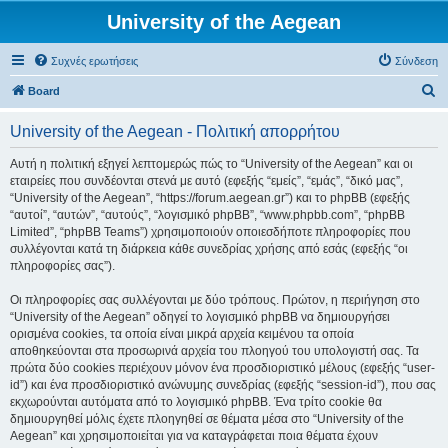
University of the Aegean
Συχνές ερωτήσεις
Σύνδεση
Α
Board
ν
University of the Aegean - Πολιτική απορρήτου
α
ζ
Αυτή η πολιτική εξηγεί λεπτομερώς πώς το “University of the Aegean” και οι
εταιρείες που συνδέονται στενά με αυτό (εφεξής “εμείς”, “εμάς”, “δικό μας”,
ή
“University of the Aegean”, “https://forum.aegean.gr”) και το phpBB (εφεξής
τ
“αυτοί”, “αυτών”, “αυτούς”, “λογισμικό phpBB”, “www.phpbb.com”, “phpBB
Limited”, “phpBB Teams”) χρησιμοποιούν οποιεσδήποτε πληροφορίες που
η
συλλέγονται κατά τη διάρκεια κάθε συνεδρίας χρήσης από εσάς (εφεξής “οι
σ
πληροφορίες σας”).
η
Οι πληροφορίες σας συλλέγονται με δύο τρόπους. Πρώτον, η περιήγηση στο
“University of the Aegean” οδηγεί το λογισμικό phpBB να δημιουργήσει
ορισμένα cookies, τα οποία είναι μικρά αρχεία κειμένου τα οποία
αποθηκεύονται στα προσωρινά αρχεία του πλοηγού του υπολογιστή σας. Τα
πρώτα δύο cookies περιέχουν μόνον ένα προσδιοριστικό μέλους (εφεξής “user-
id”) και ένα προσδιοριστικό ανώνυμης συνεδρίας (εφεξής “session-id”), που σας
εκχωρούνται αυτόματα από το λογισμικό phpBB. Ένα τρίτο cookie θα
δημιουργηθεί μόλις έχετε πλοηγηθεί σε θέματα μέσα στο “University of the
Aegean” και χρησιμοποιείται για να καταγράφεται ποια θέματα έχουν