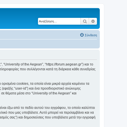
Αναζήτηση
Ειδική αναζήτηση
Σύνδεση
, “University of the Aegean”, “https://forum.aegean.gr”) και το
πληροφορίες που συλλέγονται κατά τη διάρκεια κάθε συνεδρίας
ορισμένα cookies, τα οποία είναι μικρά αρχεία κειμένου τα
(εφεξής “user-id”) και ένα προσδιοριστικό ανώνυμης
σε θέματα μέσα στο “University of the Aegean” και
είναι έξω από το πεδίο αυτού του εγγράφου, το οποίο καλύπτει
υλικό που μας υποβάλετε. Αυτό μπορεί να περιλαμβάνει και να
ριασμός σας”) και δημοσιεύσεις που υποβάλετε μετά την εγγραφή