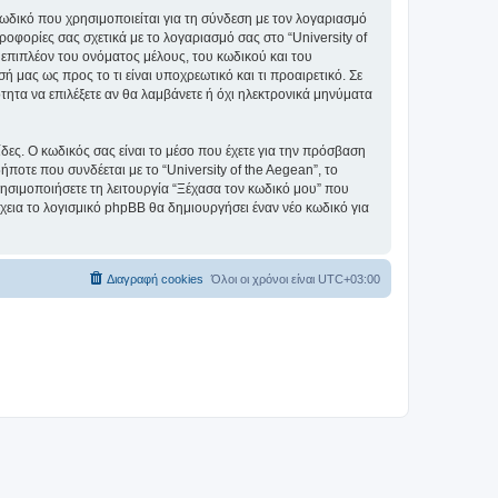
ωδικό που χρησιμοποιείται για τη σύνδεση με τον λογαριασμό
οφορίες σας σχετικά με το λογαριασμό σας στο “University of
επιπλέον του ονόματος μέλους, του κωδικού και του
ή μας ως προς το τι είναι υποχρεωτικό και τι προαιρετικό. Σε
τητα να επιλέξετε αν θα λαμβάνετε ή όχι ηλεκτρονικά μηνύματα
ίδες. Ο κωδικός σας είναι το μέσο που έχετε για την πρόσβαση
ποτε που συνδέεται με το “University of the Aegean”, το
ρησιμοποιήσετε τη λειτουργία “Ξέχασα τον κωδικό μου” που
χεια το λογισμικό phpBB θα δημιουργήσει έναν νέο κωδικό για
Διαγραφή cookies
Όλοι οι χρόνοι είναι
UTC+03:00