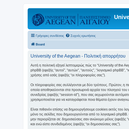
Unive
Γρήγορες συνδέσεις
Συχνές ερωτήσεις
Board
University of the Aegean - Πολιτική απορρήτου
Αυτή η πολιτική εξηγεί λεπτομερώς πώς το “University of the Aege
phpBB (εφεξής “αυτοί”, “αυτών”, “αυτούς”, “λογισμικό phpBB”
χρήσης από εσάς (εφεξής “οι πληροφορίες σας”).
Οι πληροφορίες σας συλλέγονται με δύο τρόπους. Πρώτον, η περ
οποία αποθηκεύονται στα προσωρινά αρχεία του πλοηγού του υπ
συνεδρίας (εφεξής “session-id”), που σας εκχωρούνται αυτόματα
χρησιμοποιείται για να καταγράφεται ποια θέματα έχουν αναγνωσ
Είναι πιθανόν επίσης να δημιουργήσουμε cookies εκτός του λογ
μόνο τις σελίδες που δημιουργούνται από το λογισμικό phpBB. 
μην περιορίζεται σε: δημοσιεύσεις σαν ανώνυμο μέλος (εφεξής 
και ενώ είστε συνδεδεμένος (εφεξής “οι δημοσιεύσεις σας”).