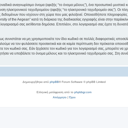
μοναδικά αναγνωρίσιμο όνομα (εφεξής “το όνομα μέλους”), ένα προσωπικό μυστικό κ
νση ηλεκτρονικού ταχυδρομείου (εφεξής “το ηλεκτρονικό ταχυδρομείο σας”). Οι πληρ
 δεδομένων που ισχύουν στη χώρα που μας φιλοξενεί. Οποιεσδήποτε πληροφορίες 
ity of the Aegean” κατά τη διάρκεια της διαδικασίας εγγραφής είναι στην παρέκκλισ
 λογαριασμό σας εκτίθενται δημόσια. Επιπλέον, στο λογαριασμό σας έχετε τη δυνατό
ς συνιστάται να μη χρησιμοποιείτε τον ίδιο κωδικό σε πολλές διαφορετικές ιστοσελ
αλούμε να τον φυλάσσετε προσεκτικά και σε καμία περίπτωση δεν πρόκειται οποιοσδή
ε τον κωδικό σας. Εάν ξεχάσετε τον κωδικό για τον λογαριασμό σας, μπορείτε να χ
ητήσει να υποβάλετε το όνομα μέλους και το ηλεκτρονικό ταχυδρομείο σας. Στη συνέ
Δημιουργήθηκε από
phpBB
® Forum Software © phpBB Limited
Ελληνική μετάφραση από το
phpbbgr.com
Απόρρητο
|
Όροι