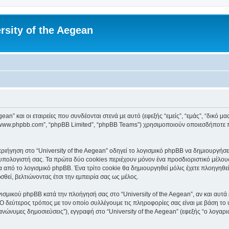
rsity of the Aegean
an” και οι εταιρείες που συνδέονται στενά με αυτό (εφεξής “εμείς”, “εμάς”, “δικό μας”
, “www.phpbb.com”, “phpBB Limited”, “phpBB Teams”) χρησιμοποιούν οποιεσδήποτε 
ιήγηση στο “University of the Aegean” οδηγεί το λογισμικό phpBB να δημιουργήσει 
ολογιστή σας. Τα πρώτα δύο cookies περιέχουν μόνον ένα προσδιοριστικό μέλους 
 από το λογισμικό phpBB. Ένα τρίτο cookie θα δημιουργηθεί μόλις έχετε πλοηγηθεί 
θεί, βελτιώνοντας έτσι την εμπειρία σας ως μέλος.
ισμικού phpBB κατά την πλοήγησή σας στο “University of the Aegean”, αν και αυτά 
Ο δεύτερος τρόπος με τον οποίο συλλέγουμε τις πληροφορίες σας είναι με βάση το 
“ανώνυμες δημοσιεύσεις”), εγγραφή στο “University of the Aegean” (εφεξής “ο λογα