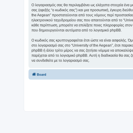
Ο λογαριασμός σας θα περιλαμβάνει ως ελάχιστα στοιχεία ένα 
σας (εφεξής “ο κωδικός σας”) και μια προσωπική, έγκυρη διεύθυ
the Aegean” προστατεύονται από τους νόμους περί προστασίας
ηλεκτρονικού ταχυδρομείου σας που απαιτούνται από το “Univers
κάθε περίπτωση, μπορείτε να επιλέξετε ποιες πληροφορίες στον
που δημιουργούνται αυτόματα από το λογισμικό phpBB.
Ο κωδικός σας κρυπτογραφείται έτσι ώστε να είναι ασφαλής. Όμω
στο λογαριασμό σας στο “University of the Aegean”, έτσι παρακ
phpBB ή άλλο τρίτο μέρος να σας ζητήσει νόμιμα να αποκαλύψετ
παρέχεται από το λογισμικό phpBB. Αυτή η διαδικασία θα σας ζ
να συνδεθείτε με το λογαριασμό σας.
Board