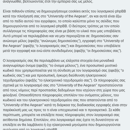
αναγνωσθεί, βελτιώνοντας έτσι την εμπειρία σας ως μέλος.
Είναι πιθανόν επίσης να δημιουργήσουμε cookies εκτός του λογισμικού phpBB
κατά την πλοήγησή σας στο “University of the Aegean”, αν και αυτά είναι έξω
από το πεδίο αυτού του εγγράφου, το οποίο καλύπτει μόνο τις σελίδες που
δημιουργούνται από το λογισμικό phpBB. Ο δεύτερος τρόπος με τον οποίο
συλλέγουμε τις πληροφορίες σας είναι με βάση το υλικό που μας υποβάλετε.
Αυτό μπορεί να περιλαμβάνει και να μην περιορίζεται σε: δημοσιεύσεις σαν
ανώνυμο μέλος (εφεξής “ανώνυμες δημοσιεύσεις”), εγγραφή στο “University of
the Aegean” (εφεξής “ο λογαριασμός σας”) και δημοσιεύσεις που υποβάλετε
μετά την εγγραφή και ενώ είστε συνδεδεμένος (εφεξής “οι δημοσιεύσεις σας”).
Ο λογαριασμός σας θα περιλαμβάνει ως ελάχιστα στοιχεία ένα μοναδικά
αναγνωρίσιμο όνομα (εφεξής “το όνομα μέλους”), ένα προσωπικό μυστικό
κωδικό που χρησιμοποιείται για τη σύνδεση με τον λογαριασμό σας (εφεξής “ο
κωδικός σας”) και μια προσωπική, έγκυρη διεύθυνση ηλεκτρονικού
ταχυδρομείου (εφεξής “το ηλεκτρονικό ταχυδρομείο σας”). Οι πληροφορίες σας
σχετικά με το λογαριασμό σας στο “University of the Aegean” προστατεύονται
από τους νόμους περί προστασίας δεδομένων που ισχύουν στη χώρα που μας
φιλοξενεί. Οποιεσδήποτε πληροφορίες επιπλέον του ονόματος μέλους, του
κωδικού και του ηλεκτρονικού ταχυδρομείου σας που απαιτούνται από το
“University of the Aegean” κατά τη διάρκεια της διαδικασίας εγγραφής είναι στην
παρέκκλισή μας ως προς το τι είναι υποχρεωτικό και τι προαιρετικό. Σε κάθε
περίπτωση, μπορείτε να επιλέξετε ποιες πληροφορίες στον λογαριασμό σας
εκτίθενται δημόσια. Επιπλέον, στο λογαριασμό σας έχετε τη δυνατότητα να
επιλέξετε αν θα λαμβάνετε ή όχι ηλεκτρονικά μηνύματα που δημιουργούνται
αυτόματα από το λογισμικό phpBB.