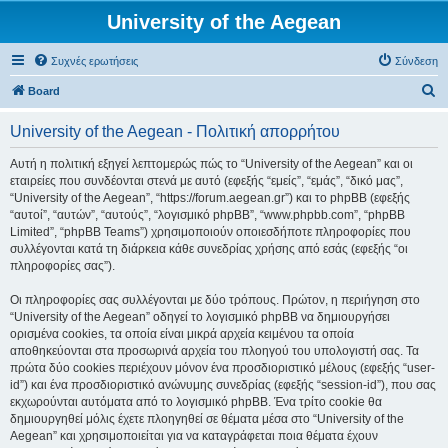
University of the Aegean
Συχνές ερωτήσεις
Σύνδεση
Α
Board
ν
University of the Aegean - Πολιτική απορρήτου
α
ζ
Αυτή η πολιτική εξηγεί λεπτομερώς πώς το “University of the Aegean” και οι
εταιρείες που συνδέονται στενά με αυτό (εφεξής “εμείς”, “εμάς”, “δικό μας”,
ή
“University of the Aegean”, “https://forum.aegean.gr”) και το phpBB (εφεξής
τ
“αυτοί”, “αυτών”, “αυτούς”, “λογισμικό phpBB”, “www.phpbb.com”, “phpBB
Limited”, “phpBB Teams”) χρησιμοποιούν οποιεσδήποτε πληροφορίες που
η
συλλέγονται κατά τη διάρκεια κάθε συνεδρίας χρήσης από εσάς (εφεξής “οι
σ
πληροφορίες σας”).
η
Οι πληροφορίες σας συλλέγονται με δύο τρόπους. Πρώτον, η περιήγηση στο
“University of the Aegean” οδηγεί το λογισμικό phpBB να δημιουργήσει
ορισμένα cookies, τα οποία είναι μικρά αρχεία κειμένου τα οποία
αποθηκεύονται στα προσωρινά αρχεία του πλοηγού του υπολογιστή σας. Τα
πρώτα δύο cookies περιέχουν μόνον ένα προσδιοριστικό μέλους (εφεξής “user-
id”) και ένα προσδιοριστικό ανώνυμης συνεδρίας (εφεξής “session-id”), που σας
εκχωρούνται αυτόματα από το λογισμικό phpBB. Ένα τρίτο cookie θα
δημιουργηθεί μόλις έχετε πλοηγηθεί σε θέματα μέσα στο “University of the
Aegean” και χρησιμοποιείται για να καταγράφεται ποια θέματα έχουν