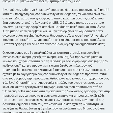
αναγνωσθεί, βελτιώνοντας έτσι την εμπειρία σας ως μέλος.
Είναι πιθανόν επίσης να δημιουργήσουμε cookies εκτός του λογισμικού phpBB
κατά την πλοήγησή σας στο “University of the Aegean”, αν και αυτά είναι έξω
από το πεδίο αυτού του εγγράφου, το οποίο καλύπτει μόνο τις σελίδες που
δημιουργούνται από το λογισμικό phpBB. Ο δεύτερος τρόπος με τον οποίο
συλλέγουμε τις πληροφορίες σας είναι με βάση το υλικό που μας υποβάλετε.
Αυτό μπορεί να περιλαμβάνει και να μην περιορίζεται σε: δημοσιεύσεις σαν
ανώνυμο μέλος (εφεξής “ανώνυμες δημοσιεύσεις”), εγγραφή στο “University of
the Aegean” (εφεξής “ο λογαριασμός σας”) και δημοσιεύσεις που υποβάλετε
μετά την εγγραφή και ενώ είστε συνδεδεμένος (εφεξής “οι δημοσιεύσεις σας”).
Ο λογαριασμός σας θα περιλαμβάνει ως ελάχιστα στοιχεία ένα μοναδικά
αναγνωρίσιμο όνομα (εφεξής “το όνομα μέλους”), ένα προσωπικό μυστικό
κωδικό που χρησιμοποιείται για τη σύνδεση με τον λογαριασμό σας (εφεξής “ο
κωδικός σας”) και μια προσωπική, έγκυρη διεύθυνση ηλεκτρονικού
ταχυδρομείου (εφεξής “το ηλεκτρονικό ταχυδρομείο σας”). Οι πληροφορίες σας
σχετικά με το λογαριασμό σας στο “University of the Aegean” προστατεύονται
από τους νόμους περί προστασίας δεδομένων που ισχύουν στη χώρα που μας
φιλοξενεί. Οποιεσδήποτε πληροφορίες επιπλέον του ονόματος μέλους, του
κωδικού και του ηλεκτρονικού ταχυδρομείου σας που απαιτούνται από το
“University of the Aegean” κατά τη διάρκεια της διαδικασίας εγγραφής είναι στην
παρέκκλισή μας ως προς το τι είναι υποχρεωτικό και τι προαιρετικό. Σε κάθε
περίπτωση, μπορείτε να επιλέξετε ποιες πληροφορίες στον λογαριασμό σας
εκτίθενται δημόσια. Επιπλέον, στο λογαριασμό σας έχετε τη δυνατότητα να
επιλέξετε αν θα λαμβάνετε ή όχι ηλεκτρονικά μηνύματα που δημιουργούνται
αυτόματα από το λογισμικό phpBB.