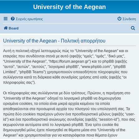
University of the Aegean
Συχνές ερωτήσεις
Σύνδεση
Α
Board
ν
University of the Aegean - Πολιτική απορρήτου
α
ζ
Αυτή η πολιτική εξηγεί λεπτομερώς πώς το “University of the Aegean” και οι
εταιρείες που συνδέονται στενά με αυτό (εφεξής “εμείς”, “εμάς”, “δικό μας”,
ή
“University of the Aegean”, “https://forum.aegean.gr”) και το phpBB (εφεξής
τ
“αυτοί”, “αυτών”, “αυτούς”, “λογισμικό phpBB”, “www.phpbb.com”, “phpBB
Limited”, “phpBB Teams”) χρησιμοποιούν οποιεσδήποτε πληροφορίες που
η
συλλέγονται κατά τη διάρκεια κάθε συνεδρίας χρήσης από εσάς (εφεξής “οι
σ
πληροφορίες σας”).
η
Οι πληροφορίες σας συλλέγονται με δύο τρόπους. Πρώτον, η περιήγηση στο
“University of the Aegean” οδηγεί το λογισμικό phpBB να δημιουργήσει
ορισμένα cookies, τα οποία είναι μικρά αρχεία κειμένου τα οποία
αποθηκεύονται στα προσωρινά αρχεία του πλοηγού του υπολογιστή σας. Τα
πρώτα δύο cookies περιέχουν μόνον ένα προσδιοριστικό μέλους (εφεξής “user-
id”) και ένα προσδιοριστικό ανώνυμης συνεδρίας (εφεξής “session-id”), που σας
εκχωρούνται αυτόματα από το λογισμικό phpBB. Ένα τρίτο cookie θα
δημιουργηθεί μόλις έχετε πλοηγηθεί σε θέματα μέσα στο “University of the
Aegean” και χρησιμοποιείται για να καταγράφεται ποια θέματα έχουν