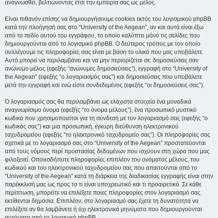
αναγνωσθεί, βελτιώνοντας έτσι την εμπειρία σας ως μέλος.
Είναι πιθανόν επίσης να δημιουργήσουμε cookies εκτός του λογισμικού phpBB
κατά την πλοήγησή σας στο “University of the Aegean”, αν και αυτά είναι έξω
από το πεδίο αυτού του εγγράφου, το οποίο καλύπτει μόνο τις σελίδες που
δημιουργούνται από το λογισμικό phpBB. Ο δεύτερος τρόπος με τον οποίο
συλλέγουμε τις πληροφορίες σας είναι με βάση το υλικό που μας υποβάλετε.
Αυτό μπορεί να περιλαμβάνει και να μην περιορίζεται σε: δημοσιεύσεις σαν
ανώνυμο μέλος (εφεξής “ανώνυμες δημοσιεύσεις”), εγγραφή στο “University of
the Aegean” (εφεξής “ο λογαριασμός σας”) και δημοσιεύσεις που υποβάλετε
μετά την εγγραφή και ενώ είστε συνδεδεμένος (εφεξής “οι δημοσιεύσεις σας”).
Ο λογαριασμός σας θα περιλαμβάνει ως ελάχιστα στοιχεία ένα μοναδικά
αναγνωρίσιμο όνομα (εφεξής “το όνομα μέλους”), ένα προσωπικό μυστικό
κωδικό που χρησιμοποιείται για τη σύνδεση με τον λογαριασμό σας (εφεξής “ο
κωδικός σας”) και μια προσωπική, έγκυρη διεύθυνση ηλεκτρονικού
ταχυδρομείου (εφεξής “το ηλεκτρονικό ταχυδρομείο σας”). Οι πληροφορίες σας
σχετικά με το λογαριασμό σας στο “University of the Aegean” προστατεύονται
από τους νόμους περί προστασίας δεδομένων που ισχύουν στη χώρα που μας
φιλοξενεί. Οποιεσδήποτε πληροφορίες επιπλέον του ονόματος μέλους, του
κωδικού και του ηλεκτρονικού ταχυδρομείου σας που απαιτούνται από το
“University of the Aegean” κατά τη διάρκεια της διαδικασίας εγγραφής είναι στην
παρέκκλισή μας ως προς το τι είναι υποχρεωτικό και τι προαιρετικό. Σε κάθε
περίπτωση, μπορείτε να επιλέξετε ποιες πληροφορίες στον λογαριασμό σας
εκτίθενται δημόσια. Επιπλέον, στο λογαριασμό σας έχετε τη δυνατότητα να
επιλέξετε αν θα λαμβάνετε ή όχι ηλεκτρονικά μηνύματα που δημιουργούνται
αυτόματα από το λογισμικό phpBB.