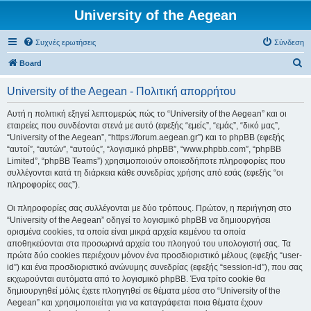
University of the Aegean
Συχνές ερωτήσεις
Σύνδεση
Α
Board
ν
University of the Aegean - Πολιτική απορρήτου
α
ζ
Αυτή η πολιτική εξηγεί λεπτομερώς πώς το “University of the Aegean” και οι
εταιρείες που συνδέονται στενά με αυτό (εφεξής “εμείς”, “εμάς”, “δικό μας”,
ή
“University of the Aegean”, “https://forum.aegean.gr”) και το phpBB (εφεξής
τ
“αυτοί”, “αυτών”, “αυτούς”, “λογισμικό phpBB”, “www.phpbb.com”, “phpBB
Limited”, “phpBB Teams”) χρησιμοποιούν οποιεσδήποτε πληροφορίες που
η
συλλέγονται κατά τη διάρκεια κάθε συνεδρίας χρήσης από εσάς (εφεξής “οι
σ
πληροφορίες σας”).
η
Οι πληροφορίες σας συλλέγονται με δύο τρόπους. Πρώτον, η περιήγηση στο
“University of the Aegean” οδηγεί το λογισμικό phpBB να δημιουργήσει
ορισμένα cookies, τα οποία είναι μικρά αρχεία κειμένου τα οποία
αποθηκεύονται στα προσωρινά αρχεία του πλοηγού του υπολογιστή σας. Τα
πρώτα δύο cookies περιέχουν μόνον ένα προσδιοριστικό μέλους (εφεξής “user-
id”) και ένα προσδιοριστικό ανώνυμης συνεδρίας (εφεξής “session-id”), που σας
εκχωρούνται αυτόματα από το λογισμικό phpBB. Ένα τρίτο cookie θα
δημιουργηθεί μόλις έχετε πλοηγηθεί σε θέματα μέσα στο “University of the
Aegean” και χρησιμοποιείται για να καταγράφεται ποια θέματα έχουν