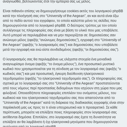
αναγνωσθεί, βελτιώνοντας έτσι την εμπειρία σας ως μέλος.
Είναι πιθανόν επίσης να δημιουργήσουμε cookies εκτός του λογισμικού phpBB
κατά την πλοήγησή σας στο “University of the Aegean”, αν και αυτά είναι έξω
από το πεδίο αυτού του εγγράφου, το οποίο καλύπτει μόνο τις σελίδες που
δημιουργούνται από το λογισμικό phpBB. Ο δεύτερος τρόπος με τον οποίο
συλλέγουμε τις πληροφορίες σας είναι με βάση το υλικό που μας υποβάλετε.
Αυτό μπορεί να περιλαμβάνει και να μην περιορίζεται σε: δημοσιεύσεις σαν
ανώνυμο μέλος (εφεξής “ανώνυμες δημοσιεύσεις”), εγγραφή στο “University of
the Aegean” (εφεξής “ο λογαριασμός σας”) και δημοσιεύσεις που υποβάλετε
μετά την εγγραφή και ενώ είστε συνδεδεμένος (εφεξής “οι δημοσιεύσεις σας”).
Ο λογαριασμός σας θα περιλαμβάνει ως ελάχιστα στοιχεία ένα μοναδικά
αναγνωρίσιμο όνομα (εφεξής “το όνομα μέλους”), ένα προσωπικό μυστικό
κωδικό που χρησιμοποιείται για τη σύνδεση με τον λογαριασμό σας (εφεξής “ο
κωδικός σας”) και μια προσωπική, έγκυρη διεύθυνση ηλεκτρονικού
ταχυδρομείου (εφεξής “το ηλεκτρονικό ταχυδρομείο σας”). Οι πληροφορίες σας
σχετικά με το λογαριασμό σας στο “University of the Aegean” προστατεύονται
από τους νόμους περί προστασίας δεδομένων που ισχύουν στη χώρα που μας
φιλοξενεί. Οποιεσδήποτε πληροφορίες επιπλέον του ονόματος μέλους, του
κωδικού και του ηλεκτρονικού ταχυδρομείου σας που απαιτούνται από το
“University of the Aegean” κατά τη διάρκεια της διαδικασίας εγγραφής είναι στην
παρέκκλισή μας ως προς το τι είναι υποχρεωτικό και τι προαιρετικό. Σε κάθε
περίπτωση, μπορείτε να επιλέξετε ποιες πληροφορίες στον λογαριασμό σας
εκτίθενται δημόσια. Επιπλέον, στο λογαριασμό σας έχετε τη δυνατότητα να
επιλέξετε αν θα λαμβάνετε ή όχι ηλεκτρονικά μηνύματα που δημιουργούνται
αυτόματα από το λογισμικό phpBB.