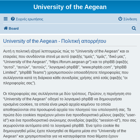
University of the Aegean
Συχνές ερωτήσεις
Σύνδεση
Α
Board
ν
University of the Aegean - Πολιτική απορρήτου
α
ζ
Αυτή η πολιτική εξηγεί λεπτομερώς πώς το “University of the Aegean” και οι
εταιρείες που συνδέονται στενά με αυτό (εφεξής “εμείς”, “εμάς”, “δικό μας”,
ή
“University of the Aegean”, “https://forum.aegean.gr”) και το phpBB (εφεξής
τ
“αυτοί”, “αυτών”, “αυτούς”, “λογισμικό phpBB”, “www.phpbb.com”, “phpBB
Limited”, “phpBB Teams”) χρησιμοποιούν οποιεσδήποτε πληροφορίες που
η
συλλέγονται κατά τη διάρκεια κάθε συνεδρίας χρήσης από εσάς (εφεξής “οι
σ
πληροφορίες σας”).
η
Οι πληροφορίες σας συλλέγονται με δύο τρόπους. Πρώτον, η περιήγηση στο
“University of the Aegean” οδηγεί το λογισμικό phpBB να δημιουργήσει
ορισμένα cookies, τα οποία είναι μικρά αρχεία κειμένου τα οποία
αποθηκεύονται στα προσωρινά αρχεία του πλοηγού του υπολογιστή σας. Τα
πρώτα δύο cookies περιέχουν μόνον ένα προσδιοριστικό μέλους (εφεξής “user-
id”) και ένα προσδιοριστικό ανώνυμης συνεδρίας (εφεξής “session-id”), που σας
εκχωρούνται αυτόματα από το λογισμικό phpBB. Ένα τρίτο cookie θα
δημιουργηθεί μόλις έχετε πλοηγηθεί σε θέματα μέσα στο “University of the
Aegean” και χρησιμοποιείται για να καταγράφεται ποια θέματα έχουν