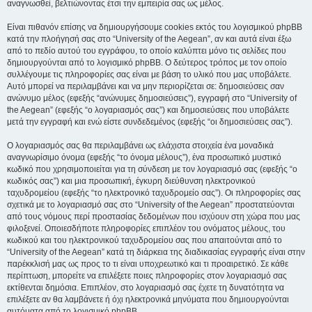
αναγνωσθεί, βελτιώνοντας έτσι την εμπειρία σας ως μέλος.
Είναι πιθανόν επίσης να δημιουργήσουμε cookies εκτός του λογισμικού phpBB
κατά την πλοήγησή σας στο “University of the Aegean”, αν και αυτά είναι έξω
από το πεδίο αυτού του εγγράφου, το οποίο καλύπτει μόνο τις σελίδες που
δημιουργούνται από το λογισμικό phpBB. Ο δεύτερος τρόπος με τον οποίο
συλλέγουμε τις πληροφορίες σας είναι με βάση το υλικό που μας υποβάλετε.
Αυτό μπορεί να περιλαμβάνει και να μην περιορίζεται σε: δημοσιεύσεις σαν
ανώνυμο μέλος (εφεξής “ανώνυμες δημοσιεύσεις”), εγγραφή στο “University of
the Aegean” (εφεξής “ο λογαριασμός σας”) και δημοσιεύσεις που υποβάλετε
μετά την εγγραφή και ενώ είστε συνδεδεμένος (εφεξής “οι δημοσιεύσεις σας”).
Ο λογαριασμός σας θα περιλαμβάνει ως ελάχιστα στοιχεία ένα μοναδικά
αναγνωρίσιμο όνομα (εφεξής “το όνομα μέλους”), ένα προσωπικό μυστικό
κωδικό που χρησιμοποιείται για τη σύνδεση με τον λογαριασμό σας (εφεξής “ο
κωδικός σας”) και μια προσωπική, έγκυρη διεύθυνση ηλεκτρονικού
ταχυδρομείου (εφεξής “το ηλεκτρονικό ταχυδρομείο σας”). Οι πληροφορίες σας
σχετικά με το λογαριασμό σας στο “University of the Aegean” προστατεύονται
από τους νόμους περί προστασίας δεδομένων που ισχύουν στη χώρα που μας
φιλοξενεί. Οποιεσδήποτε πληροφορίες επιπλέον του ονόματος μέλους, του
κωδικού και του ηλεκτρονικού ταχυδρομείου σας που απαιτούνται από το
“University of the Aegean” κατά τη διάρκεια της διαδικασίας εγγραφής είναι στην
παρέκκλισή μας ως προς το τι είναι υποχρεωτικό και τι προαιρετικό. Σε κάθε
περίπτωση, μπορείτε να επιλέξετε ποιες πληροφορίες στον λογαριασμό σας
εκτίθενται δημόσια. Επιπλέον, στο λογαριασμό σας έχετε τη δυνατότητα να
επιλέξετε αν θα λαμβάνετε ή όχι ηλεκτρονικά μηνύματα που δημιουργούνται
αυτόματα από το λογισμικό phpBB.