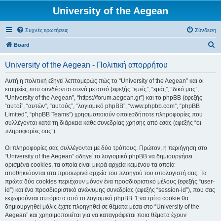
University of the Aegean
Συχνές ερωτήσεις
Σύνδεση
Α
Board
ν
University of the Aegean - Πολιτική απορρήτου
α
ζ
Αυτή η πολιτική εξηγεί λεπτομερώς πώς το “University of the Aegean” και οι
εταιρείες που συνδέονται στενά με αυτό (εφεξής “εμείς”, “εμάς”, “δικό μας”,
ή
“University of the Aegean”, “https://forum.aegean.gr”) και το phpBB (εφεξής
τ
“αυτοί”, “αυτών”, “αυτούς”, “λογισμικό phpBB”, “www.phpbb.com”, “phpBB
Limited”, “phpBB Teams”) χρησιμοποιούν οποιεσδήποτε πληροφορίες που
η
συλλέγονται κατά τη διάρκεια κάθε συνεδρίας χρήσης από εσάς (εφεξής “οι
σ
πληροφορίες σας”).
η
Οι πληροφορίες σας συλλέγονται με δύο τρόπους. Πρώτον, η περιήγηση στο
“University of the Aegean” οδηγεί το λογισμικό phpBB να δημιουργήσει
ορισμένα cookies, τα οποία είναι μικρά αρχεία κειμένου τα οποία
αποθηκεύονται στα προσωρινά αρχεία του πλοηγού του υπολογιστή σας. Τα
πρώτα δύο cookies περιέχουν μόνον ένα προσδιοριστικό μέλους (εφεξής “user-
id”) και ένα προσδιοριστικό ανώνυμης συνεδρίας (εφεξής “session-id”), που σας
εκχωρούνται αυτόματα από το λογισμικό phpBB. Ένα τρίτο cookie θα
δημιουργηθεί μόλις έχετε πλοηγηθεί σε θέματα μέσα στο “University of the
Aegean” και χρησιμοποιείται για να καταγράφεται ποια θέματα έχουν