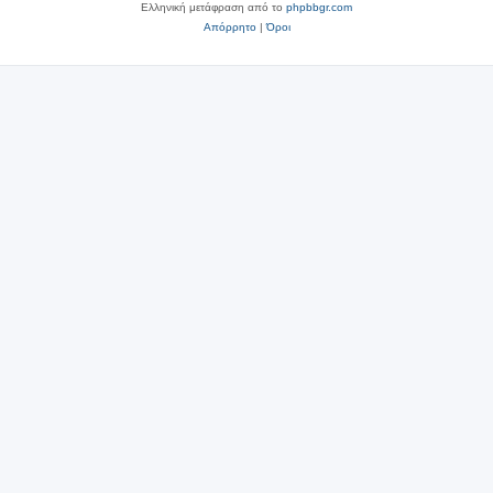
Ελληνική μετάφραση από το
phpbbgr.com
Απόρρητο
|
Όροι