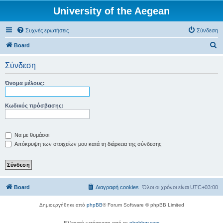
University of the Aegean
Συχνές ερωτήσεις
Σύνδεση
Α
Board
ν
Σύνδεση
α
ζ
Όνομα μέλους:
ή
τ
Κωδικός πρόσβασης:
η
σ
Να με θυμάσαι
η
Απόκρυψη των στοιχείων μου κατά τη διάρκεια της σύνδεσης
Board
Διαγραφή cookies
Όλοι οι χρόνοι είναι
UTC+03:00
Δημιουργήθηκε από
phpBB
® Forum Software © phpBB Limited
Ελληνική μετάφραση από το
phpbbgr.com