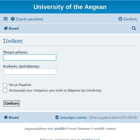
University of the Aegean
Συχνές ερωτήσεις
Σύνδεση
Α
Board
ν
Σύνδεση
α
ζ
Όνομα μέλους:
ή
τ
Κωδικός πρόσβασης:
η
σ
Να με θυμάσαι
η
Απόκρυψη των στοιχείων μου κατά τη διάρκεια της σύνδεσης
Board
Διαγραφή cookies
Όλοι οι χρόνοι είναι
UTC+03:00
Δημιουργήθηκε από
phpBB
® Forum Software © phpBB Limited
Ελληνική μετάφραση από το
phpbbgr.com