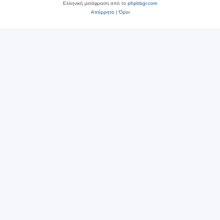
Ελληνική μετάφραση από το
phpbbgr.com
Απόρρητο
|
Όροι