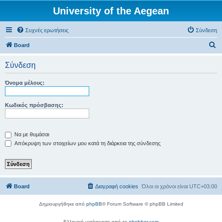
University of the Aegean
Συχνές ερωτήσεις
Σύνδεση
Α
Board
ν
Σύνδεση
α
ζ
Όνομα μέλους:
ή
τ
Κωδικός πρόσβασης:
η
σ
Να με θυμάσαι
η
Απόκρυψη των στοιχείων μου κατά τη διάρκεια της σύνδεσης
Board
Διαγραφή cookies
Όλοι οι χρόνοι είναι
UTC+03:00
Δημιουργήθηκε από
phpBB
® Forum Software © phpBB Limited
Ελληνική μετάφραση από το
phpbbgr.com