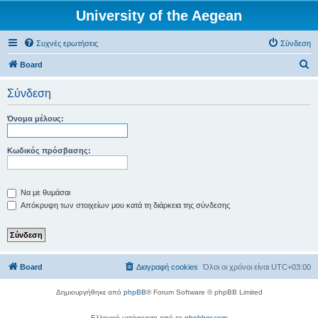
University of the Aegean
Συχνές ερωτήσεις
Σύνδεση
Α
Board
ν
Σύνδεση
α
ζ
Όνομα μέλους:
ή
τ
Κωδικός πρόσβασης:
η
σ
Να με θυμάσαι
η
Απόκρυψη των στοιχείων μου κατά τη διάρκεια της σύνδεσης
Board
Διαγραφή cookies
Όλοι οι χρόνοι είναι
UTC+03:00
Δημιουργήθηκε από
phpBB
® Forum Software © phpBB Limited
Ελληνική μετάφραση από το
phpbbgr.com