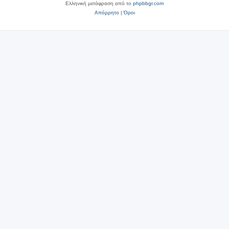
Ελληνική μετάφραση από το
phpbbgr.com
Απόρρητο
|
Όροι