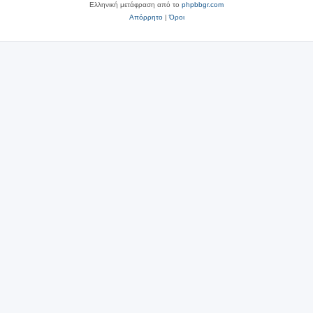
Ελληνική μετάφραση από το
phpbbgr.com
Απόρρητο
|
Όροι