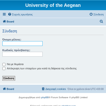
University of the Aegean
Συχνές ερωτήσεις
Σύνδεση
Α
Board
ν
Σύνδεση
α
ζ
Όνομα μέλους:
ή
τ
Κωδικός πρόσβασης:
η
σ
Να με θυμάσαι
η
Απόκρυψη των στοιχείων μου κατά τη διάρκεια της σύνδεσης
Board
Διαγραφή cookies
Όλοι οι χρόνοι είναι
UTC+03:00
Δημιουργήθηκε από
phpBB
® Forum Software © phpBB Limited
Ελληνική μετάφραση από το
phpbbgr.com