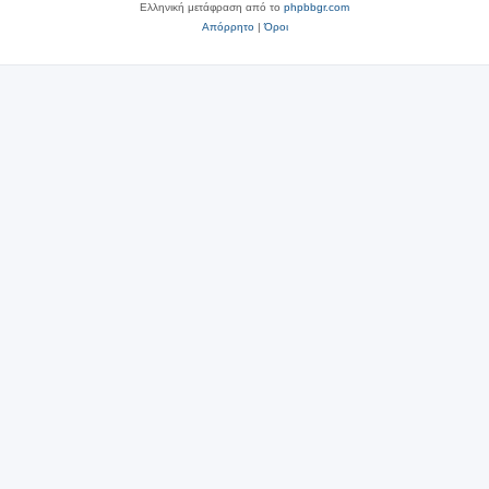
Ελληνική μετάφραση από το
phpbbgr.com
Απόρρητο
|
Όροι