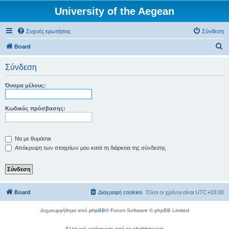
University of the Aegean
Συχνές ερωτήσεις
Σύνδεση
Α
Board
ν
Σύνδεση
α
ζ
Όνομα μέλους:
ή
τ
Κωδικός πρόσβασης:
η
σ
Να με θυμάσαι
η
Απόκρυψη των στοιχείων μου κατά τη διάρκεια της σύνδεσης
Board
Διαγραφή cookies
Όλοι οι χρόνοι είναι
UTC+03:00
Δημιουργήθηκε από
phpBB
® Forum Software © phpBB Limited
Ελληνική μετάφραση από το
phpbbgr.com