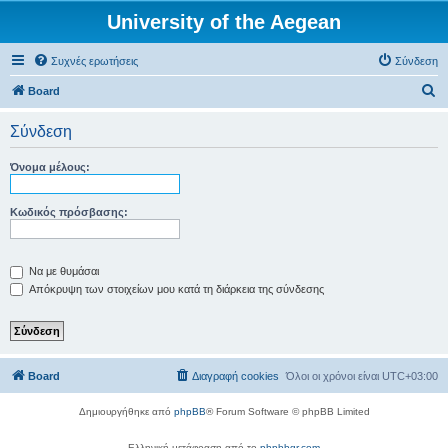
University of the Aegean
Συχνές ερωτήσεις
Σύνδεση
Α
Board
ν
Σύνδεση
α
ζ
Όνομα μέλους:
ή
τ
Κωδικός πρόσβασης:
η
σ
Να με θυμάσαι
η
Απόκρυψη των στοιχείων μου κατά τη διάρκεια της σύνδεσης
Board
Διαγραφή cookies
Όλοι οι χρόνοι είναι
UTC+03:00
Δημιουργήθηκε από
phpBB
® Forum Software © phpBB Limited
Ελληνική μετάφραση από το
phpbbgr.com