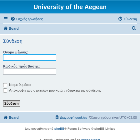
University of the Aegean
Συχνές ερωτήσεις
Σύνδεση
Α
Board
ν
Σύνδεση
α
ζ
Όνομα μέλους:
ή
τ
Κωδικός πρόσβασης:
η
σ
Να με θυμάσαι
η
Απόκρυψη των στοιχείων μου κατά τη διάρκεια της σύνδεσης
Board
Διαγραφή cookies
Όλοι οι χρόνοι είναι
UTC+03:00
Δημιουργήθηκε από
phpBB
® Forum Software © phpBB Limited
Ελληνική μετάφραση από το
phpbbgr.com