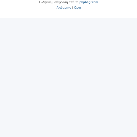
Ελληνική μετάφραση από το
phpbbgr.com
Απόρρητο
|
Όροι