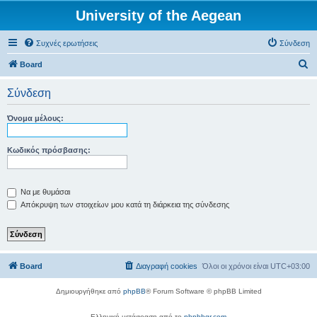
University of the Aegean
Συχνές ερωτήσεις
Σύνδεση
Α
Board
ν
Σύνδεση
α
ζ
Όνομα μέλους:
ή
τ
Κωδικός πρόσβασης:
η
σ
Να με θυμάσαι
η
Απόκρυψη των στοιχείων μου κατά τη διάρκεια της σύνδεσης
Board
Διαγραφή cookies
Όλοι οι χρόνοι είναι
UTC+03:00
Δημιουργήθηκε από
phpBB
® Forum Software © phpBB Limited
Ελληνική μετάφραση από το
phpbbgr.com