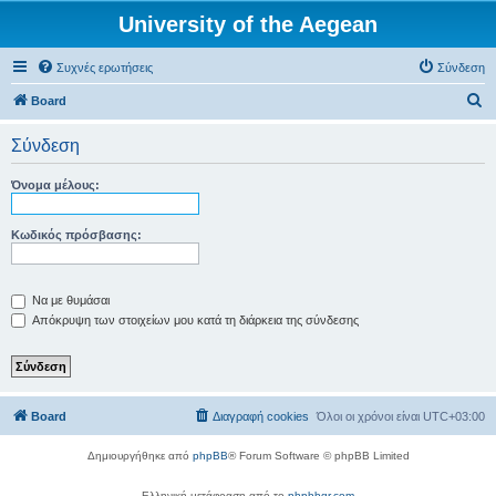
University of the Aegean
Συχνές ερωτήσεις
Σύνδεση
Α
Board
ν
Σύνδεση
α
ζ
Όνομα μέλους:
ή
τ
Κωδικός πρόσβασης:
η
σ
Να με θυμάσαι
η
Απόκρυψη των στοιχείων μου κατά τη διάρκεια της σύνδεσης
Board
Διαγραφή cookies
Όλοι οι χρόνοι είναι
UTC+03:00
Δημιουργήθηκε από
phpBB
® Forum Software © phpBB Limited
Ελληνική μετάφραση από το
phpbbgr.com