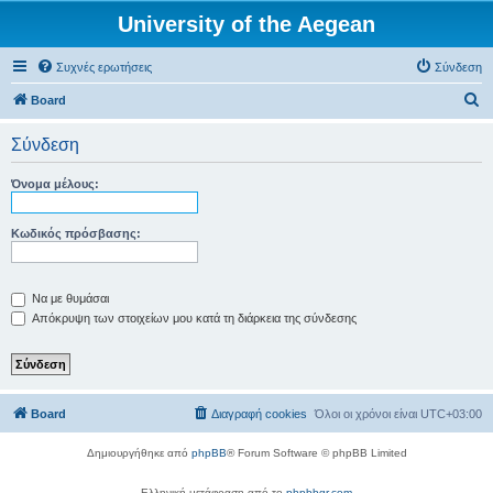
University of the Aegean
Συχνές ερωτήσεις
Σύνδεση
Α
Board
ν
Σύνδεση
α
ζ
Όνομα μέλους:
ή
τ
Κωδικός πρόσβασης:
η
σ
Να με θυμάσαι
η
Απόκρυψη των στοιχείων μου κατά τη διάρκεια της σύνδεσης
Board
Διαγραφή cookies
Όλοι οι χρόνοι είναι
UTC+03:00
Δημιουργήθηκε από
phpBB
® Forum Software © phpBB Limited
Ελληνική μετάφραση από το
phpbbgr.com