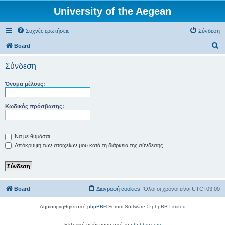
University of the Aegean
Συχνές ερωτήσεις
Σύνδεση
Α
Board
ν
Σύνδεση
α
ζ
Όνομα μέλους:
ή
τ
Κωδικός πρόσβασης:
η
σ
Να με θυμάσαι
η
Απόκρυψη των στοιχείων μου κατά τη διάρκεια της σύνδεσης
Board
Διαγραφή cookies
Όλοι οι χρόνοι είναι
UTC+03:00
Δημιουργήθηκε από
phpBB
® Forum Software © phpBB Limited
Ελληνική μετάφραση από το
phpbbgr.com