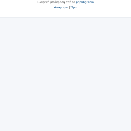
Ελληνική μετάφραση από το
phpbbgr.com
Απόρρητο
|
Όροι