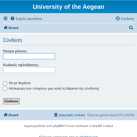
University of the Aegean
Συχνές ερωτήσεις
Σύνδεση
Α
Board
ν
Σύνδεση
α
ζ
Όνομα μέλους:
ή
τ
Κωδικός πρόσβασης:
η
σ
Να με θυμάσαι
η
Απόκρυψη των στοιχείων μου κατά τη διάρκεια της σύνδεσης
Board
Διαγραφή cookies
Όλοι οι χρόνοι είναι
UTC+03:00
Δημιουργήθηκε από
phpBB
® Forum Software © phpBB Limited
Ελληνική μετάφραση από το
phpbbgr.com