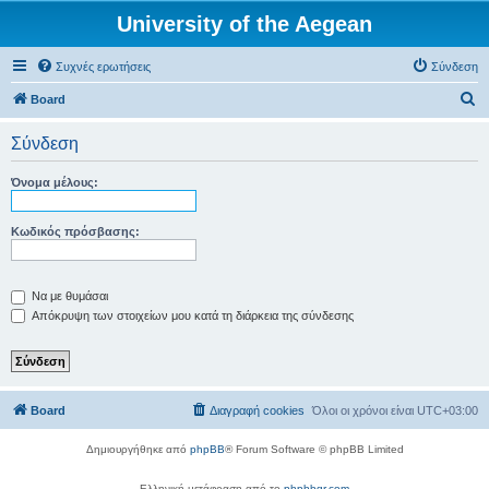
University of the Aegean
Συχνές ερωτήσεις
Σύνδεση
Α
Board
ν
Σύνδεση
α
ζ
Όνομα μέλους:
ή
τ
Κωδικός πρόσβασης:
η
σ
Να με θυμάσαι
η
Απόκρυψη των στοιχείων μου κατά τη διάρκεια της σύνδεσης
Board
Διαγραφή cookies
Όλοι οι χρόνοι είναι
UTC+03:00
Δημιουργήθηκε από
phpBB
® Forum Software © phpBB Limited
Ελληνική μετάφραση από το
phpbbgr.com