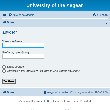
University of the Aegean
Συχνές ερωτήσεις
Σύνδεση
Α
Board
ν
Σύνδεση
α
ζ
Όνομα μέλους:
ή
τ
Κωδικός πρόσβασης:
η
σ
Να με θυμάσαι
η
Απόκρυψη των στοιχείων μου κατά τη διάρκεια της σύνδεσης
Board
Διαγραφή cookies
Όλοι οι χρόνοι είναι
UTC+03:00
Δημιουργήθηκε από
phpBB
® Forum Software © phpBB Limited
Ελληνική μετάφραση από το
phpbbgr.com