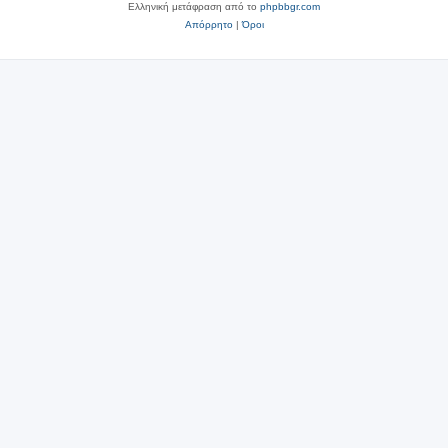
Ελληνική μετάφραση από το
phpbbgr.com
Απόρρητο
|
Όροι