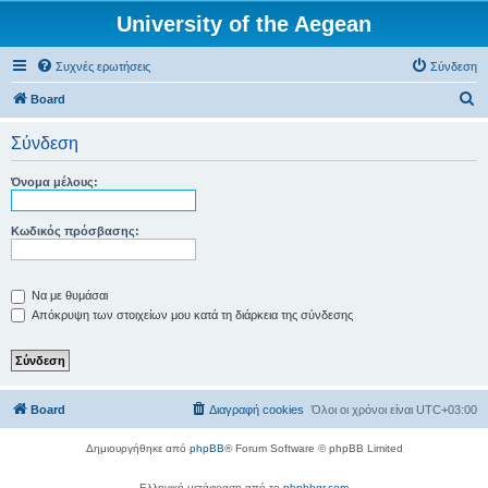
University of the Aegean
Συχνές ερωτήσεις
Σύνδεση
Α
Board
ν
Σύνδεση
α
ζ
Όνομα μέλους:
ή
τ
Κωδικός πρόσβασης:
η
σ
Να με θυμάσαι
η
Απόκρυψη των στοιχείων μου κατά τη διάρκεια της σύνδεσης
Board
Διαγραφή cookies
Όλοι οι χρόνοι είναι
UTC+03:00
Δημιουργήθηκε από
phpBB
® Forum Software © phpBB Limited
Ελληνική μετάφραση από το
phpbbgr.com