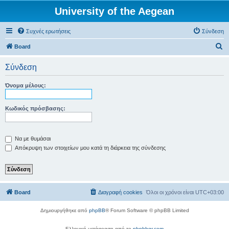
University of the Aegean
Συχνές ερωτήσεις
Σύνδεση
Α
Board
ν
Σύνδεση
α
ζ
Όνομα μέλους:
ή
τ
Κωδικός πρόσβασης:
η
σ
Να με θυμάσαι
η
Απόκρυψη των στοιχείων μου κατά τη διάρκεια της σύνδεσης
Board
Διαγραφή cookies
Όλοι οι χρόνοι είναι
UTC+03:00
Δημιουργήθηκε από
phpBB
® Forum Software © phpBB Limited
Ελληνική μετάφραση από το
phpbbgr.com