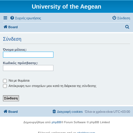
University of the Aegean
Συχνές ερωτήσεις
Σύνδεση
Α
Board
ν
Σύνδεση
α
ζ
Όνομα μέλους:
ή
τ
Κωδικός πρόσβασης:
η
σ
Να με θυμάσαι
η
Απόκρυψη των στοιχείων μου κατά τη διάρκεια της σύνδεσης
Board
Διαγραφή cookies
Όλοι οι χρόνοι είναι
UTC+03:00
Δημιουργήθηκε από
phpBB
® Forum Software © phpBB Limited
Ελληνική μετάφραση από το
phpbbgr.com