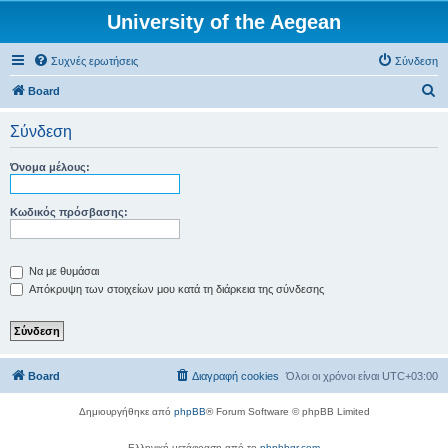
University of the Aegean
Συχνές ερωτήσεις
Σύνδεση
Α
Board
ν
Σύνδεση
α
ζ
Όνομα μέλους:
ή
τ
Κωδικός πρόσβασης:
η
σ
Να με θυμάσαι
η
Απόκρυψη των στοιχείων μου κατά τη διάρκεια της σύνδεσης
Board
Διαγραφή cookies
Όλοι οι χρόνοι είναι
UTC+03:00
Δημιουργήθηκε από
phpBB
® Forum Software © phpBB Limited
Ελληνική μετάφραση από το
phpbbgr.com