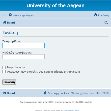
University of the Aegean
Συχνές ερωτήσεις
Σύνδεση
Α
Board
ν
Σύνδεση
α
ζ
Όνομα μέλους:
ή
τ
Κωδικός πρόσβασης:
η
σ
Να με θυμάσαι
η
Απόκρυψη των στοιχείων μου κατά τη διάρκεια της σύνδεσης
Board
Διαγραφή cookies
Όλοι οι χρόνοι είναι
UTC+03:00
Δημιουργήθηκε από
phpBB
® Forum Software © phpBB Limited
Ελληνική μετάφραση από το
phpbbgr.com