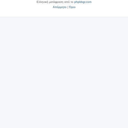
Ελληνική μετάφραση από το
phpbbgr.com
Απόρρητο
|
Όροι