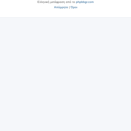
Ελληνική μετάφραση από το
phpbbgr.com
Απόρρητο
|
Όροι