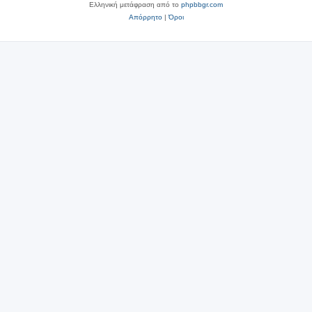
Ελληνική μετάφραση από το
phpbbgr.com
Απόρρητο
|
Όροι