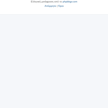
Ελληνική μετάφραση από το
phpbbgr.com
Απόρρητο
|
Όροι