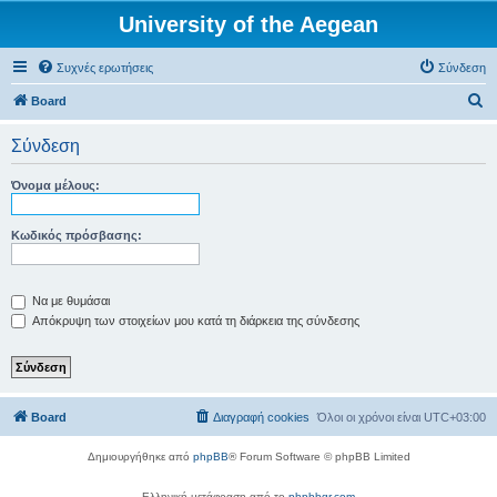
University of the Aegean
Συχνές ερωτήσεις
Σύνδεση
Α
Board
ν
Σύνδεση
α
ζ
Όνομα μέλους:
ή
τ
Κωδικός πρόσβασης:
η
σ
Να με θυμάσαι
η
Απόκρυψη των στοιχείων μου κατά τη διάρκεια της σύνδεσης
Board
Διαγραφή cookies
Όλοι οι χρόνοι είναι
UTC+03:00
Δημιουργήθηκε από
phpBB
® Forum Software © phpBB Limited
Ελληνική μετάφραση από το
phpbbgr.com