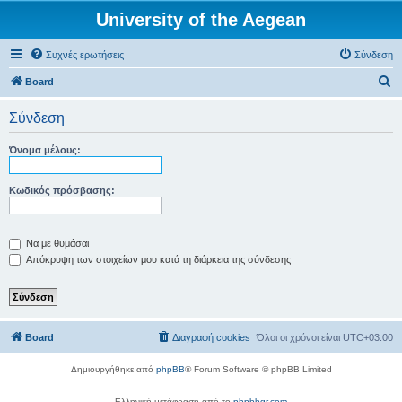
University of the Aegean
Συχνές ερωτήσεις
Σύνδεση
Α
Board
ν
Σύνδεση
α
ζ
Όνομα μέλους:
ή
τ
Κωδικός πρόσβασης:
η
σ
Να με θυμάσαι
η
Απόκρυψη των στοιχείων μου κατά τη διάρκεια της σύνδεσης
Board
Διαγραφή cookies
Όλοι οι χρόνοι είναι
UTC+03:00
Δημιουργήθηκε από
phpBB
® Forum Software © phpBB Limited
Ελληνική μετάφραση από το
phpbbgr.com