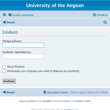
University of the Aegean
Συχνές ερωτήσεις
Σύνδεση
Α
Board
ν
Σύνδεση
α
ζ
Όνομα μέλους:
ή
τ
Κωδικός πρόσβασης:
η
σ
Να με θυμάσαι
η
Απόκρυψη των στοιχείων μου κατά τη διάρκεια της σύνδεσης
Board
Διαγραφή cookies
Όλοι οι χρόνοι είναι
UTC+03:00
Δημιουργήθηκε από
phpBB
® Forum Software © phpBB Limited
Ελληνική μετάφραση από το
phpbbgr.com